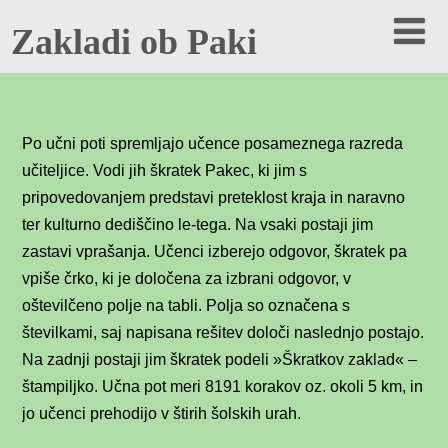
Zakladi ob Paki
Po učni poti spremljajo učence posameznega razreda
učiteljice. Vodi jih škratek Pakec, ki jim s
pripovedovanjem predstavi preteklost kraja in naravno
ter kulturno dediščino le-tega. Na vsaki postaji jim
zastavi vprašanja. Učenci izberejo odgovor, škratek pa
vpiše črko, ki je določena za izbrani odgovor, v
oštevilčeno polje na tabli. Polja so označena s
številkami, saj napisana rešitev določi naslednjo postajo.
Na zadnji postaji jim škratek podeli »Škratkov zaklad« –
štampiljko. Učna pot meri 8191 korakov oz. okoli 5 km, in
jo učenci prehodijo v štirih šolskih urah.