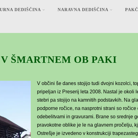
URNA DEDIŠČINA
NARAVNA DEDIŠČINA
PAKČ
V ŠMARTNEM OB PAKI
V občini še danes stojijo tudi dvojni kozolci, top
pripeljan iz Preserij leta 2008. Nastal je okoli 
stebri pa stojijo na kamnitih podstavkih. Na gl
podporne ročice, na nasprotni strani so ročic
odebelitvami in gravurami. Brane so srednje g
pravokotne oblike je le na glavnem pročelju, kj
Ostrešje je izvedeno v konstrukciji trapezast