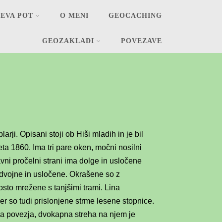
EVA POT
O MENI
GEOCACHING
GEOZAKLADI
POVEZAVE
larji. Opisani stoji ob Hiši mladih in je bil
leta 1860. Ima tri pare oken, močni nosilni
avni pročelni strani ima dolge in usločene
e dvojne in usločene. Okrašene so z
osto mrežene s tanjšimi trami. Lina
er so tudi prislonjene strme lesene stopnice.
ega povezja, dvokapna streha na njem je