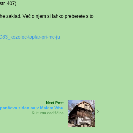
tr. 407)
he zaklad. Več o njem si lahko preberete s to
3_kozolec-toplar-pri-mc-ju
Next Post
pančeva zidanica v Malem Vrhu
Kulturna dediščina