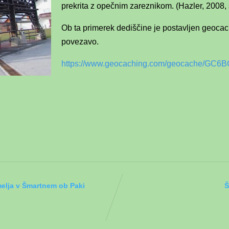
prekrita z opečnim zareznikom. (Hazler, 2008, s
Ob ta primerek dediščine je postavljen geocac
povezavo.
https://www.geocaching.com/geocache/GC6BG8
melja v Šmartnem ob Paki
Š