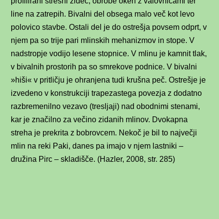
profilirani strešni zidec, obrobe oken z valovnicami ter
line na zatrepih. Bivalni del obsega malo več kot levo
polovico stavbe. Ostali del je do ostrešja povsem odprt, v
njem pa so trije pari mlinskih mehanizmov in stope. V
nadstropje vodijo lesene stopnice. V mlinu je kamnit tlak,
v bivalnih prostorih pa so smrekove podnice. V bivalni
»hiši« v pritličju je ohranjena tudi krušna peč. Ostrešje je
izvedeno v konstrukciji trapezastega povezja z dodatno
razbremenilno vezavo (tresljaji) nad obodnimi stenami,
kar je značilno za večino zidanih mlinov. Dvokapna
streha je prekrita z bobrovcem. Nekoč je bil to največji
mlin na reki Paki, danes pa imajo v njem lastniki –
družina Pirc – skladišče. (Hazler, 2008, str. 285)